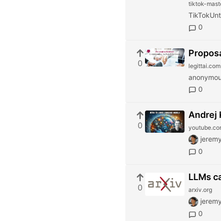
tiktok-mast
TikTokUn
0
Proposa
0
legittai.com
anonymo
0
Andrej 
0
youtube.c
jeremy
0
LLMs ca
0
arxiv.org
jeremy
0