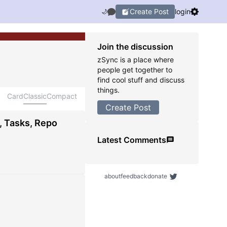
Create Post
login
🌙
Join the discussion
zSync is a place where
people get together to
find cool stuff and discuss
things.
Card
Classic
Compact
Create Post
, Tasks, Repo
Latest Comments
about
feedback
donate