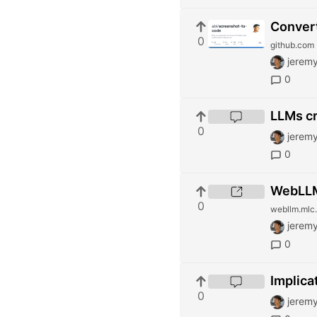
Convert
0
github.com
jeremy
0
LLMs cr
0
jeremy
0
WebLLM
0
webllm.mlc.
jeremy
0
Implica
0
jeremy