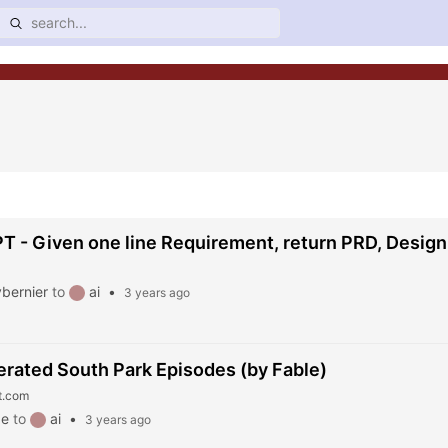
 - Given one line Requirement, return PRD, Design
bernier
to
ai
•
3 years ago
rated South Park Episodes (by Fable)
t.com
ge
to
ai
•
3 years ago