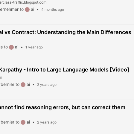
erclass-traffic.blogspot.com
ternehmer
to
ai
•
4 months ago
l vs Contract: Understanding the Main Differences
us
to
ai
•
1 year ago
Karpathy - Intro to Large Language Models [Video]
om
bernier
to
ai
•
2 years ago
nnot find reasoning errors, but can correct them
bernier
to
ai
•
2 years ago