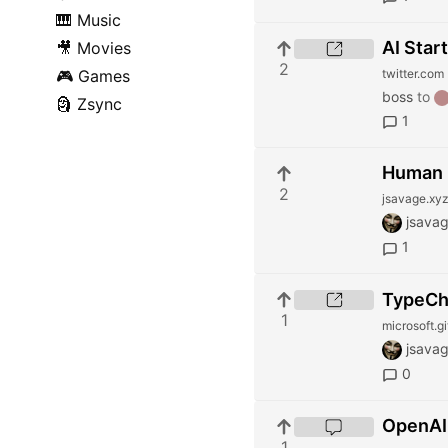
🎹
Music
AI Star
🎥
Movies
2
twitter.com
🎮
Games
boss
to
🗿
Zsync
1
Human P
2
jsavage.xy
jsava
1
TypeCh
1
microsoft.gi
jsava
0
OpenAI 
1