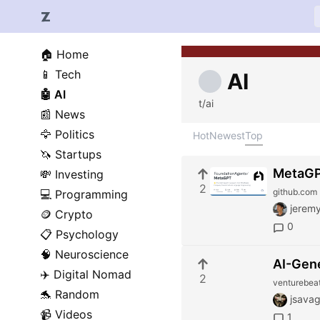
🏠
Home
📱
Tech
AI
🤖
AI
t/ai
📰
News
🦅
Politics
Hot
Newest
Top
🦄
Startups
MetaGPT
💸
Investing
2
github.com
💻
Programming
jeremy
🪙
Crypto
0
📋
Psychology
🧠
Neuroscience
AI-Gene
✈️
Digital Nomad
2
venturebea
🐬
Random
jsava
📹
Videos
1