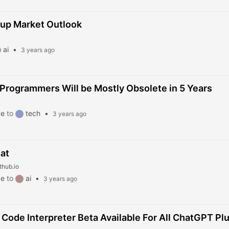
tup Market Outlook
ai
•
3 years ago
rogrammers Will be Mostly Obsolete in 5 Years
z
ge
to
tech
•
3 years ago
at
thub.io
ge
to
ai
•
3 years ago
Code Interpreter Beta Available For All ChatGPT Pl