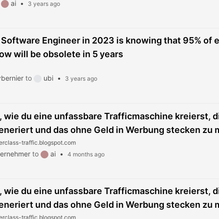
o
ai
•
3 years ago
 Software Engineer in 2023 is knowing that 95% of 
ow will be obsolete in 5 years
bernier
to
ubi
•
3 years ago
, wie du eine unfassbare Trafficmaschine kreierst, d
eneriert und das ohne Geld in Werbung stecken zu
erclass-traffic.blogspot.com
ternehmer
to
ai
•
4 months ago
, wie du eine unfassbare Trafficmaschine kreierst, d
eneriert und das ohne Geld in Werbung stecken zu
erclass-traffic.blogspot.com