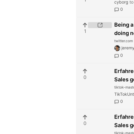
cyborg
t
0
Being a
1
doing n
twitter.com
jeremy
0
Erfahre
0
Sales g
tiktok-mast
TikTokUn
0
Erfahre
0
Sales g
tiktok-mast