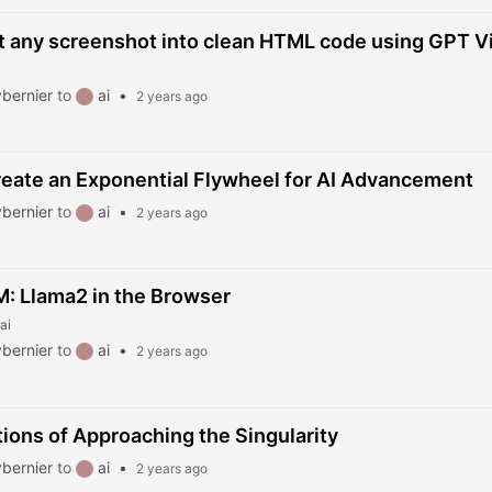
 any screenshot into clean HTML code using GPT Vi
bernier
to
ai
•
2 years ago
eate an Exponential Flywheel for AI Advancement
bernier
to
ai
•
2 years ago
: Llama2 in the Browser
ai
bernier
to
ai
•
2 years ago
tions of Approaching the Singularity
bernier
to
ai
•
2 years ago