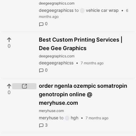
deegeegraphics.com
deegeegraphicss
to
vehicle car wrap
•
6
months ago
0
Best Custom Printing Services |
0
Dee Gee Graphics
deegeegraphics.com
deegeegraphicss
•
7 months ago
0
order ngenla ozempic somatropin
0
genotropin online @
meryhuse.com
meryhuse.com
meryhuse
to
hgh
•
7 months ago
3