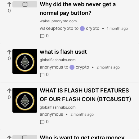
Why did the web never get a
0
normal pay button?
wakeuptocrypto.com
wakeuptocrypto
to
crypto
•
1 month ago
0
what is flash usdt
0
globalflashhubs.com
anonymous
to
crypto
•
2 months ago
0
WHAT IS FLASH USDT FEATURES
0
OF OUR FLASH COIN (BTC&USDT)
globalflashhubs.com
anonymous
•
2 months ago
0
Who is want to get extra money