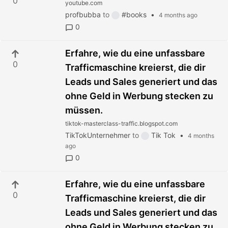
0
youtube.com
profbubba
to
#books
•
4 months ago
0
Erfahre, wie du eine unfassbare
0
Trafficmaschine kreierst, die dir
Leads und Sales generiert und das
ohne Geld in Werbung stecken zu
müssen.
tiktok-masterclass-traffic.blogspot.com
TikTokUnternehmer
to
Tik Tok
•
4 months
ago
0
Erfahre, wie du eine unfassbare
0
Trafficmaschine kreierst, die dir
Leads und Sales generiert und das
ohne Geld in Werbung stecken zu