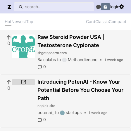
login
Hot
Newest
Top
Card
Classic
Compact
Raw Steroid Powder USA |
0
Testosterone Cypionate
shgotopharm.com
Balcalabs
to
Methandienone
•
1 week ago
0
Introducing PotenAI - Know Your
0
Potential Before You Choose Your
Path
nopick.site
potenai_
to
startups
•
1 week ago
0