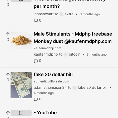
0
per month?
jhonstewart
to
extra
•
3 months ago
0
Male Stimulants - Mdphp freebase
0
Monkey dust @kaufenmdphp.com
kaufenmdphp.com
kaufenmdphp
to
bitcoin
•
3 months ago
0
fake 20 dollar bill
0
authenticbillforsale.com
adamsthomason34
to
fake 20 dollar bill
•
4 months ago
0
- YouTube