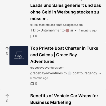
Leads und Sales generiert und das
ohne Geld in Werbung stecken zu
müssen.
tiktok-masterclass-traffic.blogspot.com
TikTokUnternehmer
to
ai
•
4 months ago
0
Top Private Boat Charter in Turks
0
and Caicos | Grace Bay
Adventures
gracebayadventures.com
gracebayadventures
to
boattouragency
•
6 months ago
0
Benefits of Vehicle Car Wraps for
0
Business Marketing