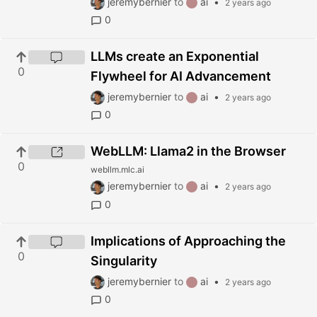
jeremybernier
to
ai
•
2 years ago
0
LLMs create an Exponential
0
Flywheel for AI Advancement
jeremybernier
to
ai
•
2 years ago
0
WebLLM: Llama2 in the Browser
0
webllm.mlc.ai
jeremybernier
to
ai
•
2 years ago
0
Implications of Approaching the
0
Singularity
jeremybernier
to
ai
•
2 years ago
0