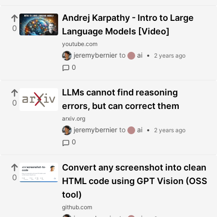
Andrej Karpathy - Intro to Large
0
Language Models [Video]
youtube.com
jeremybernier
to
ai
•
2 years ago
0
LLMs cannot find reasoning
0
errors, but can correct them
arxiv.org
jeremybernier
to
ai
•
2 years ago
0
Convert any screenshot into clean
0
HTML code using GPT Vision (OSS
tool)
github.com