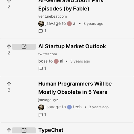
AI-Generated South Park
2
Episodes (by Fable)
venturebeat.com
jsavage
to
ai
•
3 years ago
1
AI Startup Market Outlook
2
twitter.com
boss
to
ai
•
3 years ago
1
Human Programmers Will be
2
Mostly Obsolete in 5 Years
jsavage.xyz
jsavage
to
tech
•
3 years ago
1
TypeChat