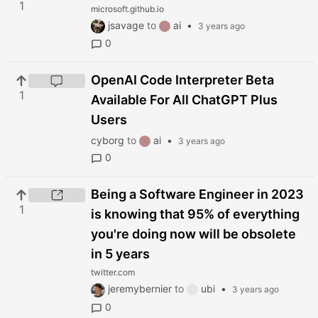
1
microsoft.github.io
jsavage
to
ai
•
3 years ago
0
OpenAI Code Interpreter Beta
1
Available For All ChatGPT Plus
Users
cyborg
to
ai
•
3 years ago
0
Being a Software Engineer in 2023
1
is knowing that 95% of everything
you're doing now will be obsolete
in 5 years
twitter.com
jeremybernier
to
ubi
•
3 years ago
0