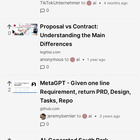
TikTokUnternehmer
to
ai
•
4 months ago
0
Proposal vs Contract:
0
Understanding the Main
Differences
legittai.com
anonymous
to
ai
•
1 year ago
0
MetaGPT - Given one line
2
Requirement, return PRD, Design,
Tasks, Repo
github.com
jeremybernier
to
ai
•
3 years ago
0