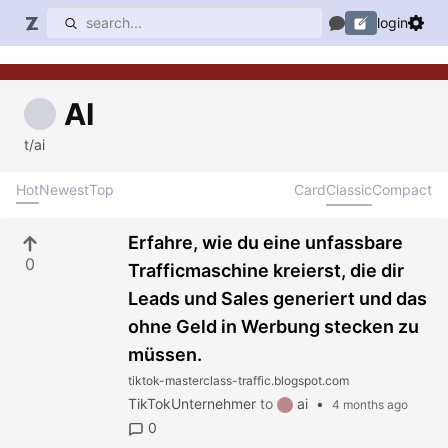
login
AI
t/ai
Hot
Newest
Top
Card
Classic
Compact
Erfahre, wie du eine unfassbare
0
Trafficmaschine kreierst, die dir
Leads und Sales generiert und das
ohne Geld in Werbung stecken zu
müssen.
tiktok-masterclass-traffic.blogspot.com
TikTokUnternehmer
to
ai
•
4 months ago
0